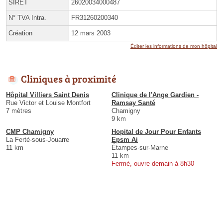
SIRET
26020034000487
N° TVA Intra.
FR31260200340
Création
12 mars 2003
Éditer les informations de mon hôpital
Cliniques à proximité
Hôpital Villiers Saint Denis
Clinique de l'Ange Gardien -
Rue Victor et Louise Montfort
Ramsay Santé
7 mètres
Chamigny
9 km
CMP Chamigny
Hopital de Jour Pour Enfants
La Ferté-sous-Jouarre
Epsm Ai
11 km
Étampes-sur-Marne
11 km
Fermé, ouvre demain à 8h30