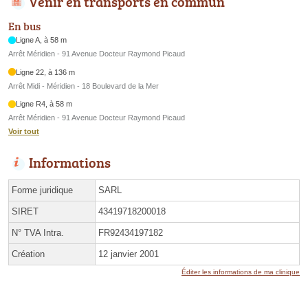
Venir en transports en commun
En bus
Ligne A, à 58 m
Arrêt Méridien - 91 Avenue Docteur Raymond Picaud
Ligne 22, à 136 m
Arrêt Midi - Méridien - 18 Boulevard de la Mer
Ligne R4, à 58 m
Arrêt Méridien - 91 Avenue Docteur Raymond Picaud
Voir tout
Informations
Forme juridique
SARL
SIRET
43419718200018
N° TVA Intra.
FR92434197182
Création
12 janvier 2001
Éditer les informations de ma clinique