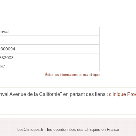
enval
n
0300094
552003
997
Éditer les informations de ma clinique
val Avenue de la Californie" en partant des liens :
clinique Pr
LesCliniques.fr : les coordonnées des cliniques en France