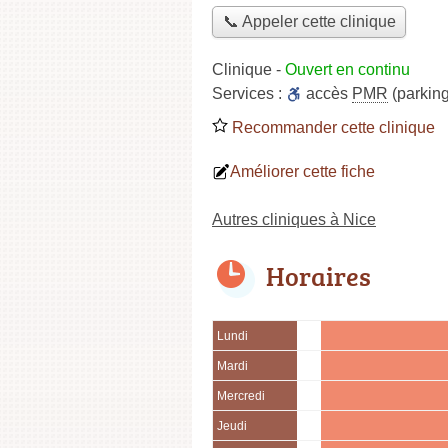
📞 Appeler cette clinique
Clinique
-
Ouvert en continu
Services :
accès
PMR
(parking
Recommander cette clinique
Améliorer cette fiche
Autres cliniques à Nice
Horaires
Lundi
Mardi
Mercredi
Jeudi