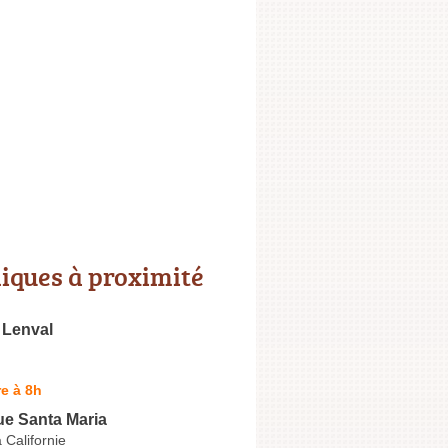
niques à proximité
 Lenval
e à 8h
ue Santa Maria
 Californie