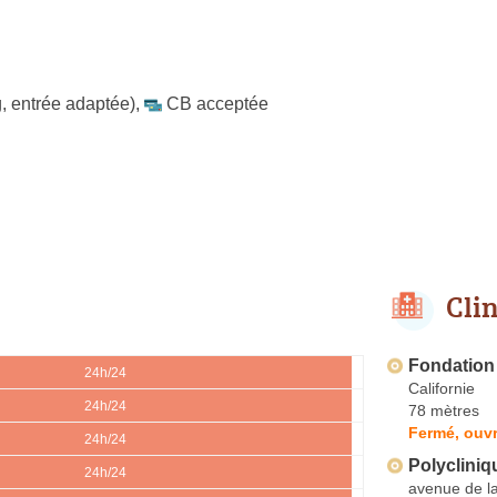
, entrée adaptée)
,
CB acceptée
Cli
Fondation
24h/24
Californie
24h/24
78 mètres
Fermé, ouvr
24h/24
Polycliniq
24h/24
avenue de la