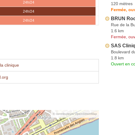
24h/24
120 mètres
Fermée, ouv
24h/24
BRUN Rod
24h/24
Rue de la Bu
1.6 km
Fermée, ouv
SAS Cliniq
Boulevard d
1.8 km
Ouvert en co
a clinique
.org
© contributeurs OpenStreetMap