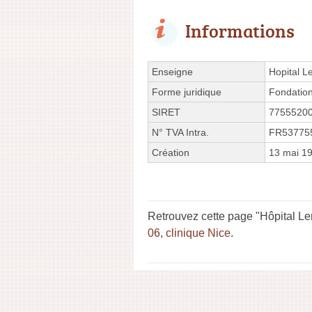
Informations
Enseigne
Hopital L
Forme juridique
Fondatio
SIRET
7755520
N° TVA Intra.
FR53775
Création
13 mai 1
Retrouvez cette page "Hôpital Len
06
,
clinique Nice
.