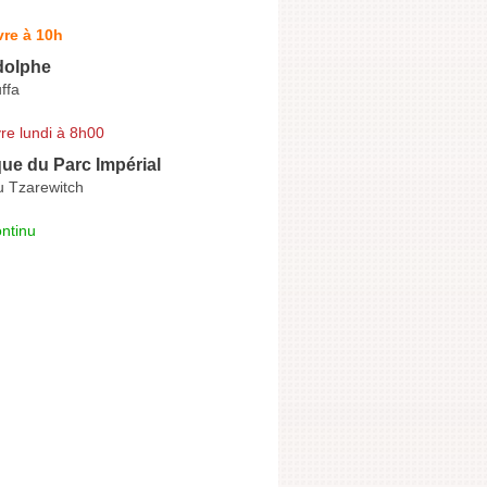
re à 10h
olphe
ffa
re lundi à 8h00
ue du Parc Impérial
u Tzarewitch
ntinu