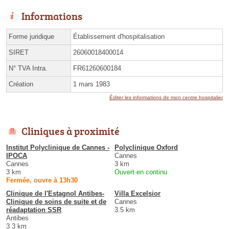
Informations
Forme juridique
Établissement d'hospitalisation
SIRET
26060018400014
N° TVA Intra.
FR61260600184
Création
1 mars 1983
Éditer les informations de mon centre hospitalier
Cliniques à proximité
Institut Polyclinique de Cannes -
Polyclinique Oxford
IPOCA
Cannes
Cannes
3 km
3 km
Ouvert en continu
Fermée, ouvre à 13h30
Clinique de l'Estagnol Antibes-
Villa Excelsior
Clinique de soins de suite et de
Cannes
réadaptation SSR
3.5 km
Antibes
3.3 km