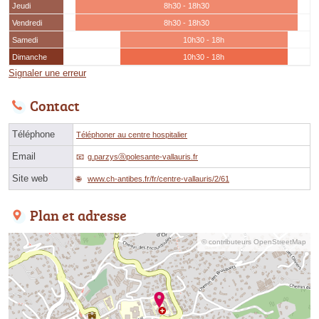
Jeudi
8h30 - 18h30
Vendredi
8h30 - 18h30
Samedi
10h30 - 18h
Dimanche
10h30 - 18h
Signaler une erreur
Contact
Téléphone
Téléphoner au centre hospitalier
Email
g.parzysⓐpolesante-vallauris.fr
Site web
www.ch-antibes.fr/fr/centre-vallauris/2/61
Plan et adresse
© contributeurs OpenStreetMap