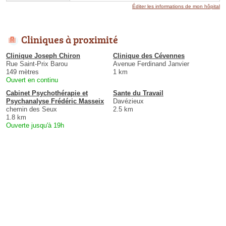
Éditer les informations de mon hôpital
Cliniques à proximité
Clinique Joseph Chiron
Clinique des Cévennes
Rue Saint-Prix Barou
Avenue Ferdinand Janvier
149 mètres
1 km
Ouvert en continu
Cabinet Psychothérapie et
Sante du Travail
Psychanalyse Frédéric Masseix
Davézieux
chemin des Seux
2.5 km
1.8 km
Ouverte jusqu'à 19h