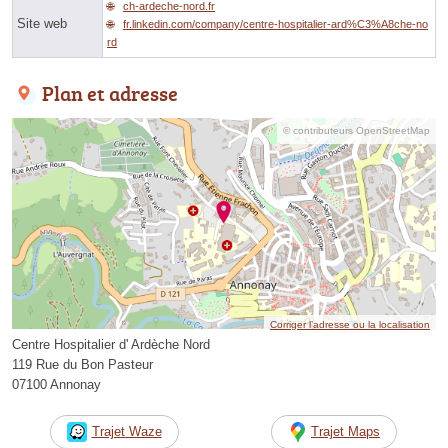
ch-ardeche-nord.fr
Site web
fr.linkedin.com/company/centre-hospitalier-ard%C3%A8che-no
rd
Plan et adresse
© contributeurs OpenStreetMap
Corriger l’adresse ou la localisation
Centre Hospitalier d' Ardèche Nord
119 Rue du Bon Pasteur
07100 Annonay
Trajet Waze
Trajet Maps