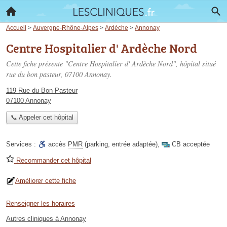
Accueil
>
Auvergne-Rhône-Alpes
>
Ardèche
>
Annonay
Centre Hospitalier d' Ardèche Nord
Cette fiche présente "Centre Hospitalier d' Ardèche Nord", hôpital situé
rue du bon pasteur
, 07100 Annonay.
119 Rue du Bon Pasteur
07100 Annonay
📞 Appeler cet hôpital
Services :
accès
PMR
(parking, entrée adaptée)
,
CB acceptée
Recommander cet hôpital
Améliorer cette fiche
Renseigner les horaires
Autres cliniques à Annonay