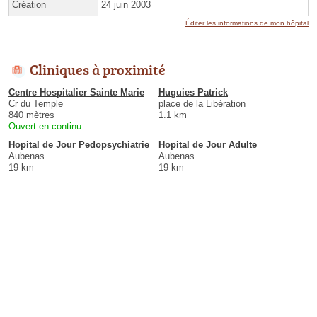
Création
24 juin 2003
Éditer les informations de mon hôpital
Cliniques à proximité
Centre Hospitalier Sainte Marie
Huguies Patrick
Cr du Temple
place de la Libération
840 mètres
1.1 km
Ouvert en continu
Hopital de Jour Pedopsychiatrie
Hopital de Jour Adulte
Aubenas
Aubenas
19 km
19 km