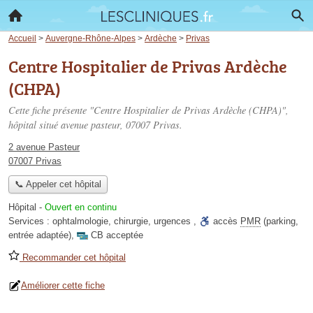
Accueil
>
Auvergne-Rhône-Alpes
>
Ardèche
>
Privas
Centre Hospitalier de Privas Ardèche
(CHPA)
Cette fiche présente "Centre Hospitalier de Privas Ardèche (CHPA)",
hôpital situé
avenue pasteur
, 07007 Privas.
2 avenue Pasteur
07007 Privas
📞 Appeler cet hôpital
Hôpital
-
Ouvert en continu
Services :
ophtalmologie
,
chirurgie
,
urgences
,
accès
PMR
(parking,
entrée adaptée)
,
CB acceptée
Recommander cet hôpital
Améliorer cette fiche