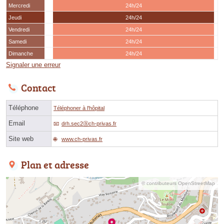
Mercredi
24h/24
Jeudi
24h/24
Vendredi
24h/24
Samedi
24h/24
Dimanche
24h/24
Signaler une erreur
Contact
Téléphone
Téléphoner à l'hôpital
Email
drh.sec2ⓐch-privas.fr
Site web
www.ch-privas.fr
Plan et adresse
© contributeurs OpenStreetMap