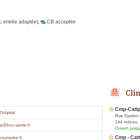
, entrée adaptée)
,
CB acceptée
Cli
Cmp-Catt
'hôpital
Rue Gaston
144 mètres
lvaⓐhcs-sante.fr
Ouvert jusq
Cmp - Catt
rsuraube.fr