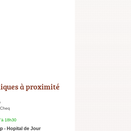
niques à proximité
p
 Cheq
u'à 18h30
p - Hopital de Jour