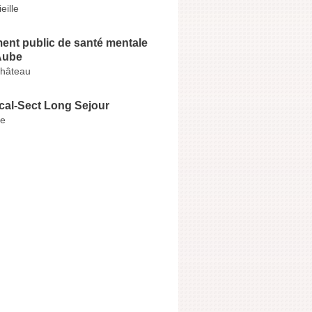
eille
ent public de santé mentale
Aube
Château
cal-Sect Long Sejour
ne