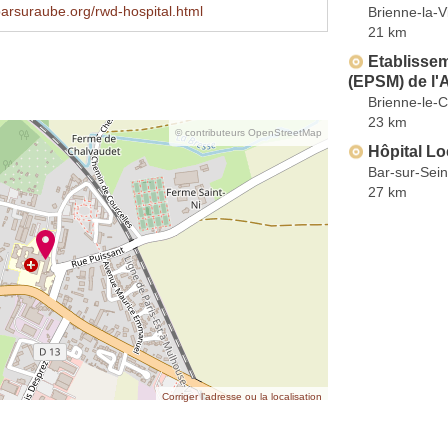
barsuraube.org/rwd-hospital.html
Brienne-la-Vi
21 km
Etablissem
(EPSM) de l'
Brienne-le-
23 km
© contributeurs OpenStreetMap
Hôpital Lo
Bar-sur-Sei
27 km
Corriger l’adresse ou la localisation