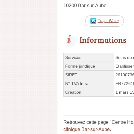
10200 Bar-sur-Aube
Trajet Waze
Informations
Services
Soins de 
Forme juridique
Établisse
SIRET
2610073
N° TVA Intra.
FR77261
Création
1 mars 1
Retrouvez cette page "Centre Hos
clinique Bar-sur-Aube
.