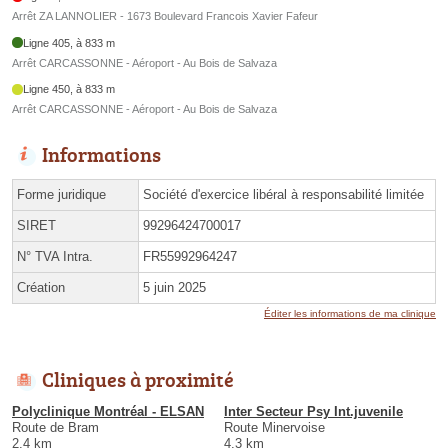
Arrêt ZA LANNOLIER - 1673 Boulevard Francois Xavier Fafeur
Ligne 405, à 833 m
Arrêt CARCASSONNE - Aéroport - Au Bois de Salvaza
Ligne 450, à 833 m
Arrêt CARCASSONNE - Aéroport - Au Bois de Salvaza
Informations
Forme juridique
Société d'exercice libéral à responsabilité limitée
SIRET
99296424700017
N° TVA Intra.
FR55992964247
Création
5 juin 2025
Éditer les informations de ma clinique
Cliniques à proximité
Polyclinique Montréal - ELSAN
Inter Secteur Psy Int.juvenile
Route de Bram
Route Minervoise
2.4 km
4.3 km