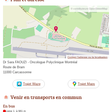
© contributeurs OpenStreetMap
Corriger l’adresse ou la localisation
Dr Sara FAOUZI - Oncologue Polyclinique Montréal
Route de Bram
11000 Carcassonne
Trajet Waze
Trajet Maps
Venir en transports en commun
En bus
Ligne 1, à 981 m