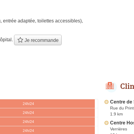
, entrée adaptée, toilettes accessibles)
,
ôpital.
Je recommande
Cli
Centre de 
24h/24
Rue du Prin
24h/24
1.9 km
24h/24
Centre Hos
Verrières
24h/24