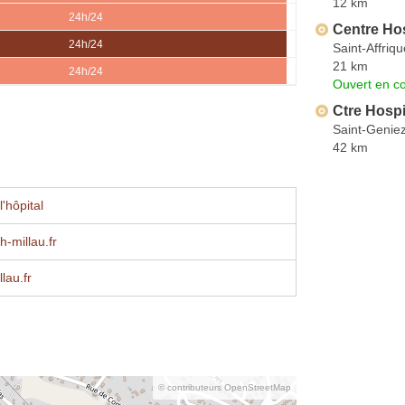
12 km
24h/24
Centre Hos
24h/24
Saint-Affriqu
21 km
24h/24
Ouvert en co
Ctre Hospi
Saint-Geniez
42 km
'hôpital
-millau.fr
lau.fr
© contributeurs OpenStreetMap