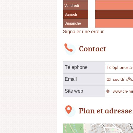
Vendredi
Samedi
Dimanche
Signaler une erreur
Contact
Téléphone
Téléphoner à l
Email
sec.drhⓐch
Site web
www.ch-mil
Plan et adresse