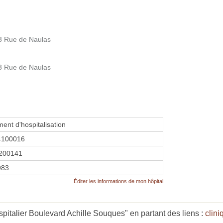
93 Rue de Naulas
93 Rue de Naulas
ment d'hospitalisation
4100016
200141
983
Éditer les informations de mon hôpital
pitalier Boulevard Achille Souques" en partant des liens :
clini