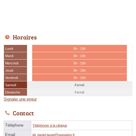
Horaires
Lundi
9h - 19h
Mardi
9h - 19h
Mercredi
9h - 19h
Jeudi
9h - 19h
Vendredi
9h - 19h
Samedi
Fermé
Dimanche
Fermé
Signaler une erreur
Contact
Téléphone
Téléphoner à la clinique
Email
daniel.laugelⓐwanadoo.fr