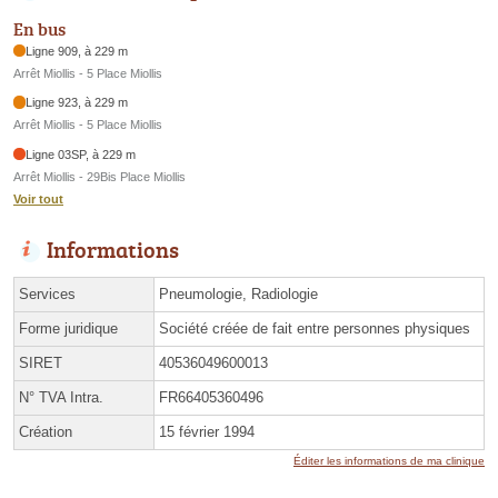
En bus
Ligne 909, à 229 m
Arrêt Miollis - 5 Place Miollis
Ligne 923, à 229 m
Arrêt Miollis - 5 Place Miollis
Ligne 03SP, à 229 m
Arrêt Miollis - 29Bis Place Miollis
Voir tout
Informations
Services
Pneumologie, Radiologie
Forme juridique
Société créée de fait entre personnes physiques
SIRET
40536049600013
N° TVA Intra.
FR66405360496
Création
15 février 1994
Éditer les informations de ma clinique