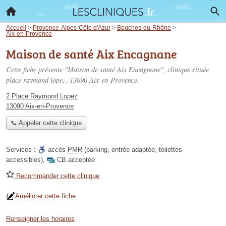
Accueil
>
Provence-Alpes-Côte d'Azur
>
Bouches-du-Rhône
>
Aix-en-Provence
Maison de santé Aix Encagnane
Cette fiche présente "Maison de santé Aix Encagnane", clinique située
place raymond lopez
, 13090 Aix-en-Provence.
2 Place Raymond Lopez
13090 Aix-en-Provence
📞 Appeler cette clinique
Services :
accès
PMR
(parking, entrée adaptée, toilettes
accessibles)
,
CB acceptée
Recommander cette clinique
Améliorer cette fiche
Renseigner les horaires