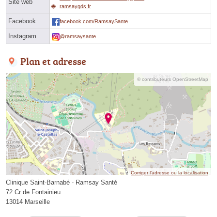
Site web
ramsaygds.fr
Facebook
facebook.com/RamsaySante
Instagram
@ramsaysante
Plan et adresse
© contributeurs OpenStreetMap
Corriger l’adresse ou la localisation
Clinique Saint-Barnabé - Ramsay Santé
72 Cr de Fontainieu
13014 Marseille