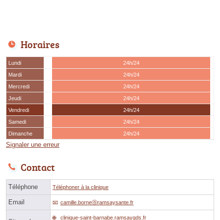
Horaires
Lundi
24h/24
Mardi
24h/24
Mercredi
24h/24
Jeudi
24h/24
Vendredi
24h/24
Samedi
24h/24
Dimanche
24h/24
Signaler une erreur
Contact
Téléphone
Téléphoner à la clinique
Email
camille.borneⓐramsaysante.fr
clinique-saint-barnabe.ramsaygds.fr