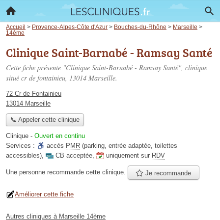
Accueil
>
Provence-Alpes-Côte d'Azur
>
Bouches-du-Rhône
>
Marseille
>
14ème
Clinique Saint-Barnabé - Ramsay Santé
Cette fiche présente "Clinique Saint-Barnabé - Ramsay Santé", clinique
situé
cr de fontainieu
, 13014 Marseille.
72 Cr de Fontainieu
13014 Marseille
📞 Appeler cette clinique
Clinique
-
Ouvert en continu
Services :
accès
PMR
(parking, entrée adaptée, toilettes
accessibles)
,
CB acceptée
,
uniquement sur
RDV
Une personne
recommande
cette clinique.
Je recommande
Améliorer cette fiche
Autres cliniques à Marseille 14ème