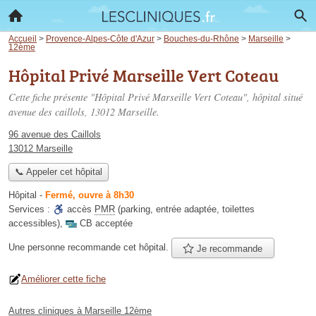
Accueil
>
Provence-Alpes-Côte d'Azur
>
Bouches-du-Rhône
>
Marseille
>
12ème
Hôpital Privé Marseille Vert Coteau
Cette fiche présente "Hôpital Privé Marseille Vert Coteau", hôpital situé
avenue des caillols
, 13012 Marseille.
96 avenue des Caillols
13012 Marseille
📞 Appeler cet hôpital
Hôpital
-
Fermé, ouvre à 8h30
Services :
accès
PMR
(parking, entrée adaptée, toilettes
accessibles)
,
CB acceptée
Une personne
recommande
cet hôpital.
Je recommande
Améliorer cette fiche
Autres cliniques à Marseille 12ème