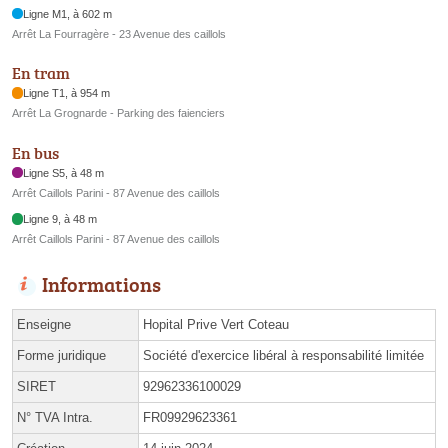
Ligne M1, à 602 m
Arrêt La Fourragère - 23 Avenue des caillols
En tram
Ligne T1, à 954 m
Arrêt La Grognarde - Parking des faienciers
En bus
Ligne S5, à 48 m
Arrêt Caillols Parini - 87 Avenue des caillols
Ligne 9, à 48 m
Arrêt Caillols Parini - 87 Avenue des caillols
Informations
Enseigne
Hopital Prive Vert Coteau
Forme juridique
Société d'exercice libéral à responsabilité limitée
SIRET
92962336100029
N° TVA Intra.
FR09929623361