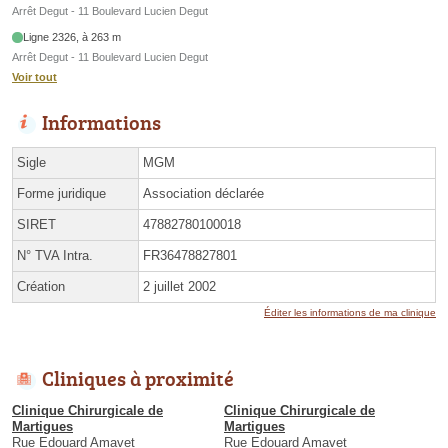
Arrêt Degut - 11 Boulevard Lucien Degut
Ligne 2326, à 263 m
Arrêt Degut - 11 Boulevard Lucien Degut
Voir tout
Informations
Sigle
MGM
Forme juridique
Association déclarée
SIRET
47882780100018
N° TVA Intra.
FR36478827801
Création
2 juillet 2002
Éditer les informations de ma clinique
Cliniques à proximité
Clinique Chirurgicale de
Clinique Chirurgicale de
Martigues
Martigues
Rue Edouard Amavet
Rue Edouard Amavet