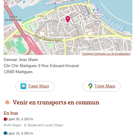
Corriger l’adresse ou la localisation
Gennari Jean Marie
Clin Chir Martigues 9 Rue Edouard Amavet
13500 Martigues
Trajet Waze
Trajet Maps
Venir en transports en commun
En bus
Ligne 30, à 263 m
Arrêt Degut - 11 Boulevard Lucien Degut
Ligne 23, à 263 m