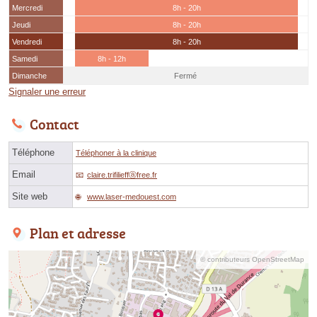
Mercredi
8h - 20h
Jeudi
8h - 20h
Vendredi
8h - 20h
Samedi
8h - 12h
Dimanche
Fermé
Signaler une erreur
Contact
Téléphone
Téléphoner à la clinique
Email
claire.trifilieffⓐfree.fr
Site web
www.laser-medouest.com
Plan et adresse
© contributeurs OpenStreetMap