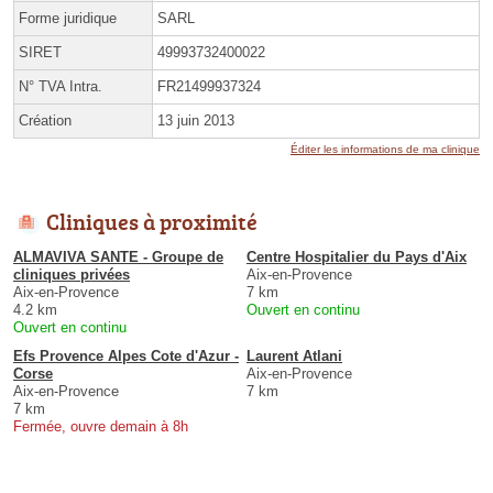
Forme juridique
SARL
SIRET
49993732400022
N° TVA Intra.
FR21499937324
Création
13 juin 2013
Éditer les informations de ma clinique
Cliniques à proximité
ALMAVIVA SANTE - Groupe de
Centre Hospitalier du Pays d'Aix
cliniques privées
Aix-en-Provence
Aix-en-Provence
7 km
4.2 km
Ouvert en continu
Ouvert en continu
Efs Provence Alpes Cote d'Azur -
Laurent Atlani
Corse
Aix-en-Provence
Aix-en-Provence
7 km
7 km
Fermée, ouvre demain à 8h