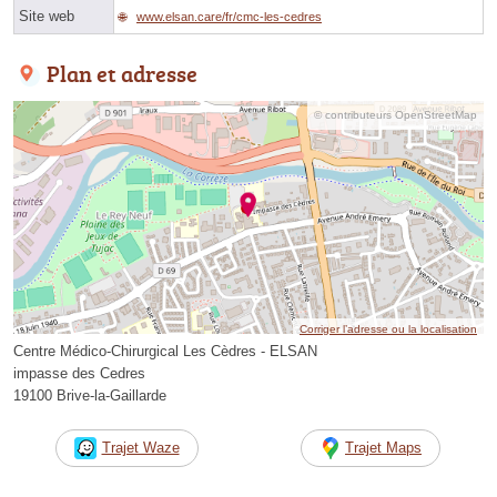
Site web
www.elsan.care/fr/cmc-les-cedres
Plan et adresse
© contributeurs OpenStreetMap
Corriger l’adresse ou la localisation
Centre Médico-Chirurgical Les Cèdres - ELSAN
impasse des Cedres
19100 Brive-la-Gaillarde
Trajet Waze
Trajet Maps