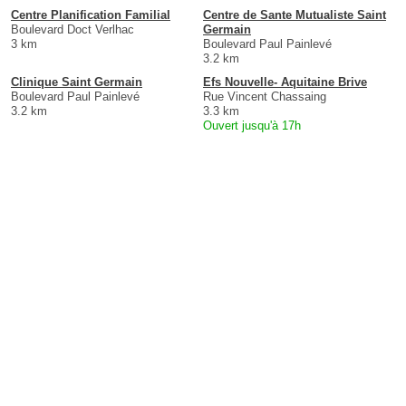
Centre Planification Familial
Centre de Sante Mutualiste Saint
Boulevard Doct Verlhac
Germain
3 km
Boulevard Paul Painlevé
3.2 km
Clinique Saint Germain
Efs Nouvelle- Aquitaine Brive
Boulevard Paul Painlevé
Rue Vincent Chassaing
3.2 km
3.3 km
Ouvert jusqu'à 17h