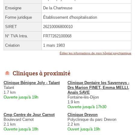
Enseigne
De la Chartreuse
Forme juridique
Établissement d'hospitalisation
SIRET
26210006800010
N° TVA Intra.
FR77262100068
Création
1 mars 1983
Éditer les informations de mon hôpital psychiatrique
Cliniques à proximité
Clinique Bénigne Joly - Talant
Clinique Dentaire les Saverneys -
Talant
Drs Marion FINET, Emma MELLI,
1.7 km
Anaïs SAVE
Ouverte jusqu'à 19h
Fontaine-lès-Dijon
1.9 km
Ouverte jusqu'à 17h30
Cmp Centre de Jour Carnot
Clinique Drevon
Boulevard Carnot
Polyclinique du parc Drevon
2.1 km
2.2 km
Ouverte jusqu'à 18h
Ouvert jusqu'à 19h