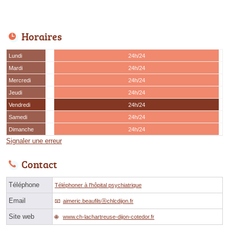
Horaires
Lundi
24h/24
Mardi
24h/24
Mercredi
24h/24
Jeudi
24h/24
Vendredi
24h/24
Samedi
24h/24
Dimanche
24h/24
Signaler une erreur
Contact
Téléphone
Téléphoner à l'hôpital psychiatrique
Email
aimeric.beaufilsⓐchlcdijon.fr
Site web
www.ch-lachartreuse-dijon-cotedor.fr