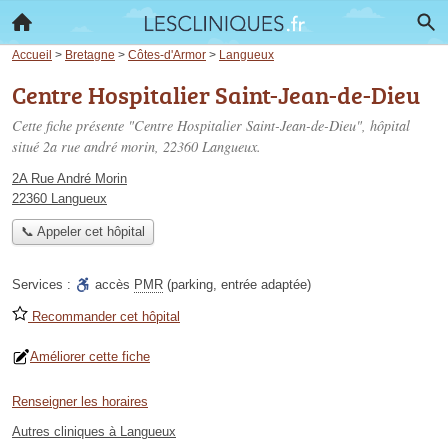
Accueil
>
Bretagne
>
Côtes-d'Armor
>
Langueux
Centre Hospitalier Saint-Jean-de-Dieu
Cette fiche présente "Centre Hospitalier Saint-Jean-de-Dieu", hôpital
situé
2a rue andré morin
, 22360 Langueux.
2A Rue André Morin
22360 Langueux
📞 Appeler cet hôpital
Services :
accès
PMR
(parking, entrée adaptée)
Recommander cet hôpital
Améliorer cette fiche
Renseigner les horaires
Autres cliniques à Langueux