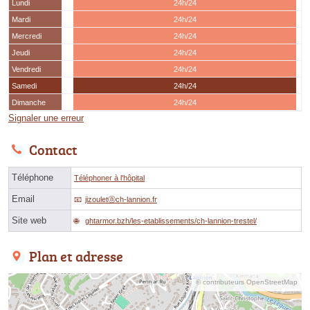
Lundi
24h/24
Mardi
24h/24
Mercredi
24h/24
Jeudi
24h/24
Vendredi
24h/24
Samedi
24h/24
Dimanche
24h/24
Signaler une erreur
Contact
Téléphone
Téléphoner à l'hôpital
Email
jizouletⓐch-lannion.fr
Site web
ghtarmor.bzh/les-etablissements/ch-lannion-trestel/
Plan et adresse
© contributeurs OpenStreetMap