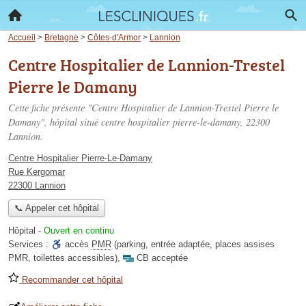
Accueil
>
Bretagne
>
Côtes-d'Armor
>
Lannion
Centre Hospitalier de Lannion-Trestel
Pierre le Damany
Cette fiche présente "Centre Hospitalier de Lannion-Trestel Pierre le
Damany", hôpital situé
centre hospitalier pierre-le-damany
, 22300
Lannion.
Centre Hospitalier Pierre-Le-Damany
Rue Kergomar
22300 Lannion
📞 Appeler cet hôpital
Hôpital
-
Ouvert en continu
Services :
accès
PMR
(parking, entrée adaptée, places assises
PMR, toilettes accessibles)
,
CB acceptée
Recommander cet hôpital