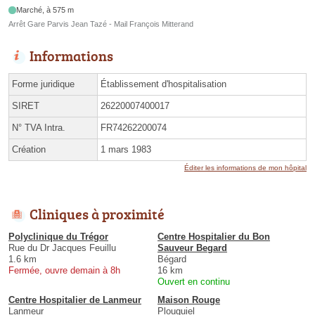
Marché, à 575 m
Arrêt Gare Parvis Jean Tazé - Mail François Mitterand
Informations
Forme juridique
Établissement d'hospitalisation
SIRET
26220007400017
N° TVA Intra.
FR74262200074
Création
1 mars 1983
Éditer les informations de mon hôpital
Cliniques à proximité
Polyclinique du Trégor
Centre Hospitalier du Bon
Rue du Dr Jacques Feuillu
Sauveur Begard
1.6 km
Bégard
Fermée, ouvre demain à 8h
16 km
Ouvert en continu
Centre Hospitalier de Lanmeur
Maison Rouge
Lanmeur
Plouguiel