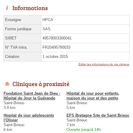
Informations
Enseigne
HPCA
Forme juridique
SAS
SIRET
49578003300041
N° TVA Intra.
FR20495780033
Création
1 octobre 2015
Éditer les informations de ma clinique
Cliniques à proximité
Fondation Saint Jean de Dieu -
Hôpital de jour pour enfants,
Hôpital de Jour la Guérande
maison du jour et des petits
Saint-Brieuc
Saint-Brieuc
3.8 km
5 km
Hopital de jour adolescents
EFS Bretagne Site de Saint Brieuc
l'Olivier
Saint-Brieuc
Saint-Brieuc
7 km
6 km
Ouverte jusqu'à 14h