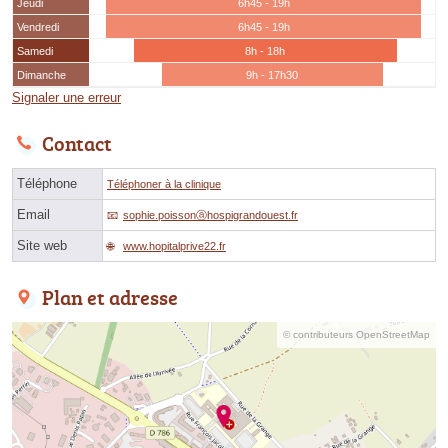
Jeudi
6h45 - 19h
Vendredi
6h45 - 19h
Samedi
8h - 18h
Dimanche
9h - 17h30
Signaler une erreur
Contact
Téléphone
Téléphoner à la clinique
Email
sophie.poissonⓐhospigrandouest.fr
Site web
www.hopitalprive22.fr
Plan et adresse
© contributeurs OpenStreetMap