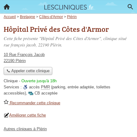
Accueil
>
Bretagne
>
Côtes-d'Armor
>
Plérin
Hôpital Privé des Côtes d'Armor
Cette fiche présente "Hôpital Privé des Côtes d'Armor", clinique situé
rue françois jacob
, 22190 Plérin.
10 Rue François Jacob
22190 Plérin
📞 Appeler cette clinique
Clinique
-
Ouverte jusqu'à 18h
Services :
accès
PMR
(parking, entrée adaptée, toilettes
accessibles)
,
CB acceptée
Recommander cette clinique
Améliorer cette fiche
Autres cliniques à Plérin