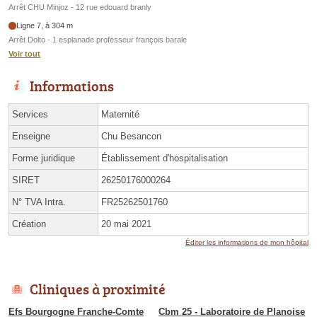
Arrêt CHU Minjoz - 12 rue edouard branly
Ligne 7, à 304 m
Arrêt Dolto - 1 esplanade professeur françois barale
Voir tout
Informations
Services
Maternité
Enseigne
Chu Besancon
Forme juridique
Établissement d'hospitalisation
SIRET
26250176000264
N° TVA Intra.
FR25262501760
Création
20 mai 2021
Éditer les informations de mon hôpital
Cliniques à proximité
Efs Bourgogne Franche-Comte
Cbm 25 - Laboratoire de Planoise