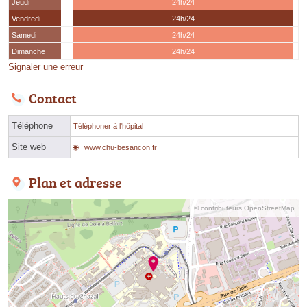
Jeudi
24h/24
Vendredi
24h/24
Samedi
24h/24
Dimanche
24h/24
Signaler une erreur
Contact
Téléphone
Téléphoner à l'hôpital
Site web
www.chu-besancon.fr
Plan et adresse
© contributeurs OpenStreetMap