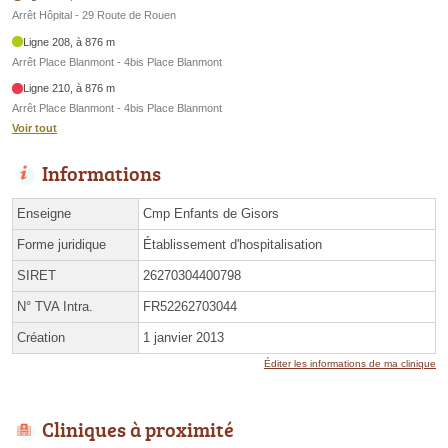
Arrêt Hôpital - 29 Route de Rouen
Ligne 208, à 876 m
Arrêt Place Blanmont - 4bis Place Blanmont
Ligne 210, à 876 m
Arrêt Place Blanmont - 4bis Place Blanmont
Voir tout
Informations
Enseigne
Cmp Enfants de Gisors
Forme juridique
Établissement d'hospitalisation
SIRET
26270304400798
N° TVA Intra.
FR52262703044
Création
1 janvier 2013
Éditer les informations de ma clinique
Cliniques à proximité