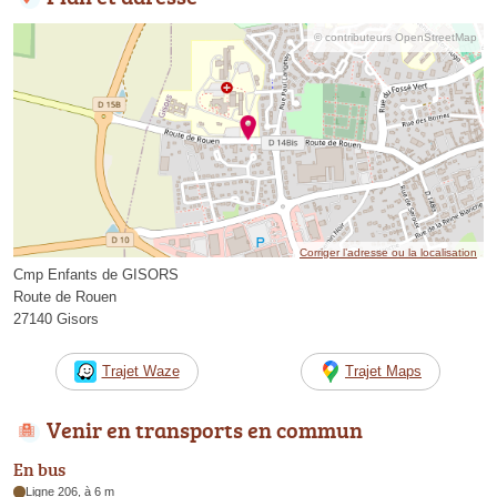
© contributeurs OpenStreetMap
Corriger l’adresse ou la localisation
Cmp Enfants de GISORS
Route de Rouen
27140 Gisors
Trajet Waze
Trajet Maps
Venir en transports en commun
En bus
Ligne 206, à 6 m