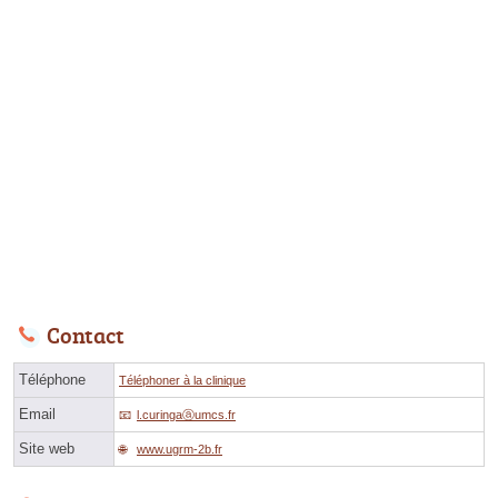
Contact
Téléphone
Téléphoner à la clinique
Email
l.curingaⓐumcs.fr
Site web
www.ugrm-2b.fr