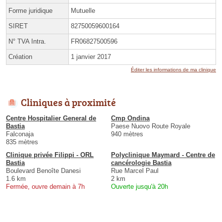
Forme juridique
Mutuelle
SIRET
82750059600164
N° TVA Intra.
FR06827500596
Création
1 janvier 2017
Éditer les informations de ma clinique
Cliniques à proximité
Centre Hospitalier General de
Cmp Ondina
Bastia
Paese Nuovo Route Royale
Falconaja
940 mètres
835 mètres
Clinique privée Filippi - ORL
Polyclinique Maymard - Centre de
Bastia
cancérologie Bastia
Boulevard Benoîte Danesi
Rue Marcel Paul
1.6 km
2 km
Fermée, ouvre demain à 7h
Ouverte jusqu'à 20h