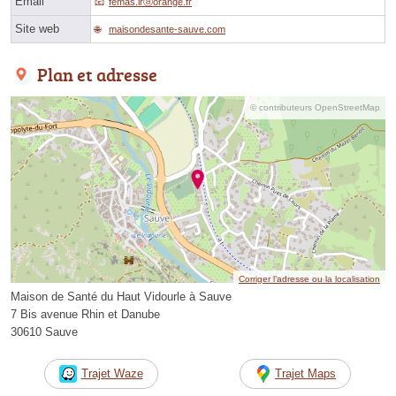
Email
femas.lrⓐorange.fr
Site web
maisondesante-sauve.com
Plan et adresse
© contributeurs OpenStreetMap
Corriger l’adresse ou la localisation
Maison de Santé du Haut Vidourle à Sauve
7 Bis avenue Rhin et Danube
30610 Sauve
Trajet Waze
Trajet Maps