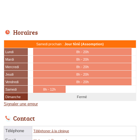
Horaires
Samedi prochain :
Jour férié (Assomption)
Lundi
8h - 20h
Mardi
8h - 20h
Mercredi
8h - 20h
Jeudi
8h - 20h
Vendredi
8h - 20h
Samedi
8h - 12h
Dimanche
Fermé
Signaler une erreur
Contact
Téléphone
Téléphoner à la clinique