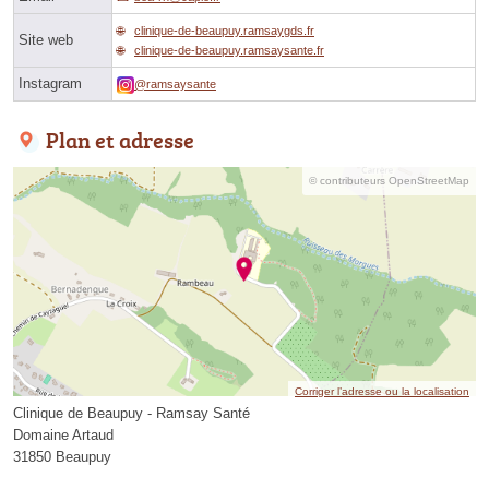
clinique-de-beaupuy.ramsaygds.fr
Site web
clinique-de-beaupuy.ramsaysante.fr
Instagram
@ramsaysante
Plan et adresse
© contributeurs OpenStreetMap
Corriger l’adresse ou la localisation
Clinique de Beaupuy - Ramsay Santé
Domaine Artaud
31850 Beaupuy