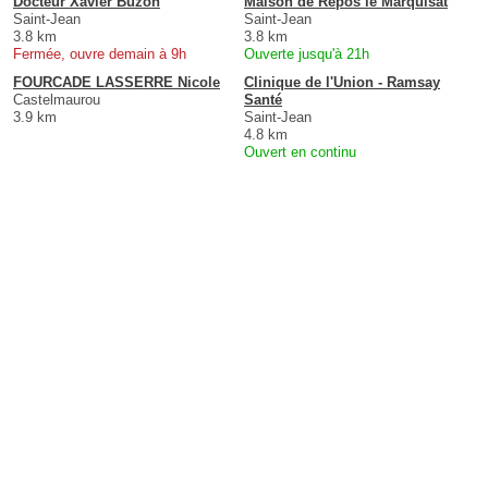
Docteur Xavier Buzon
Maison de Repos le Marquisat
Saint-Jean
Saint-Jean
3.8 km
3.8 km
Fermée, ouvre demain à 9h
Ouverte jusqu'à 21h
FOURCADE LASSERRE Nicole
Clinique de l'Union - Ramsay
Castelmaurou
Santé
3.9 km
Saint-Jean
4.8 km
Ouvert en continu