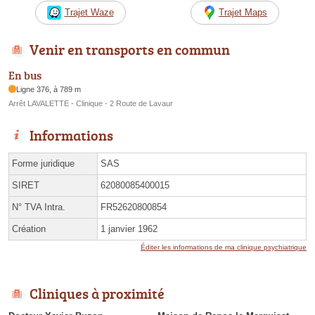
Trajet Waze
Trajet Maps
Venir en transports en commun
En bus
Ligne 376, à 789 m
Arrêt LAVALETTE - Clinique - 2 Route de Lavaur
Informations
Forme juridique
SAS
SIRET
62080085400015
N° TVA Intra.
FR52620800854
Création
1 janvier 1962
Éditer les informations de ma clinique psychiatrique
Cliniques à proximité