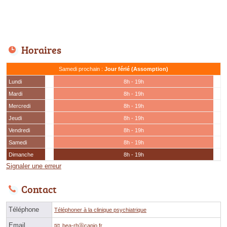
Horaires
Samedi prochain :
Jour férié (Assomption)
Lundi
8h - 19h
Mardi
8h - 19h
Mercredi
8h - 19h
Jeudi
8h - 19h
Vendredi
8h - 19h
Samedi
8h - 19h
Dimanche
8h - 19h
Signaler une erreur
Contact
Téléphone
Téléphoner à la clinique psychiatrique
Email
bea-rhⓐcapio.fr