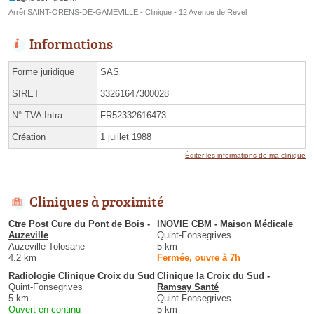
Arrêt SAINT-ORENS-DE-GAMEVILLE - Clinique - 12 Avenue de Revel
Informations
Forme juridique
SAS
SIRET
33261647300028
N° TVA Intra.
FR52332616473
Création
1 juillet 1988
Éditer les informations de ma clinique
Cliniques à proximité
Ctre Post Cure du Pont de Bois -
INOVIE CBM - Maison Médicale
Auzeville
Quint-Fonsegrives
Auzeville-Tolosane
5 km
4.2 km
Fermée, ouvre à 7h
Radiologie Clinique Croix du Sud
Clinique la Croix du Sud -
Quint-Fonsegrives
Ramsay Santé
5 km
Quint-Fonsegrives
Ouvert en continu
5 km