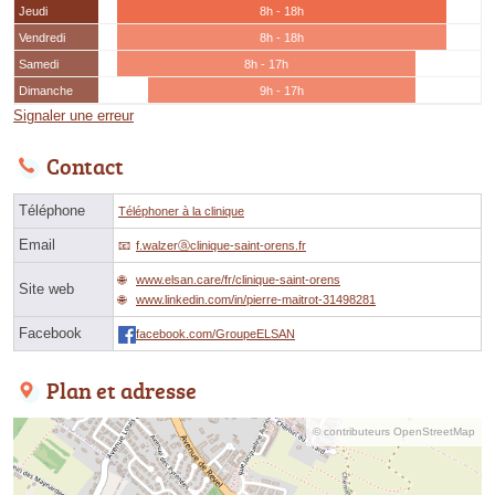
Jeudi
8h - 18h
Vendredi
8h - 18h
Samedi
8h - 17h
Dimanche
9h - 17h
Signaler une erreur
Contact
Téléphone
Téléphoner à la clinique
Email
f.walzerⓐclinique-saint-orens.fr
www.elsan.care/fr/clinique-saint-orens
Site web
www.linkedin.com/in/pierre-maitrot-31498281
Facebook
facebook.com/GroupeELSAN
Plan et adresse
© contributeurs OpenStreetMap