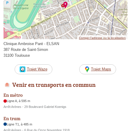
Corriger l’adresse ou la localisation
Clinique Ambroise Paré - ELSAN
387 Route de Saint-Simon
31100 Toulouse
Trajet Waze
Trajet Maps
Venir en transports en commun
En métro
Ligne A, à 595 m
Arrêt Arènes - 29 Boulevard Gabriel Koenigs
En tram
Ligne T1, à 485 m
Arrêt Arènes - 6 Rue du Onze Novembre 1918