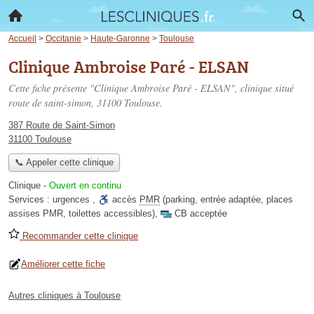
Accueil
>
Occitanie
>
Haute-Garonne
>
Toulouse
Clinique Ambroise Paré - ELSAN
Cette fiche présente "Clinique Ambroise Paré - ELSAN", clinique situé
route de saint-simon
, 31100 Toulouse.
387 Route de Saint-Simon
31100 Toulouse
📞 Appeler cette clinique
Clinique
-
Ouvert en continu
Services :
urgences
,
accès
PMR
(parking, entrée adaptée, places
assises PMR, toilettes accessibles)
,
CB acceptée
Recommander cette clinique
Améliorer cette fiche
Autres cliniques à Toulouse