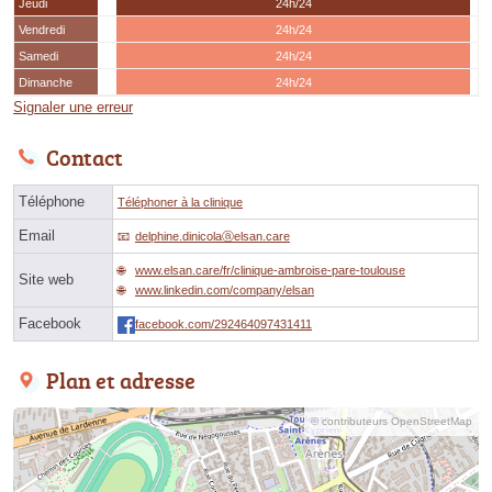
Jeudi
24h/24
Vendredi
24h/24
Samedi
24h/24
Dimanche
24h/24
Signaler une erreur
Contact
Téléphone
Téléphoner à la clinique
Email
delphine.dinicolaⓐelsan.care
www.elsan.care/fr/clinique-ambroise-pare-toulouse
Site web
www.linkedin.com/company/elsan
Facebook
facebook.com/292464097431411
Plan et adresse
© contributeurs OpenStreetMap