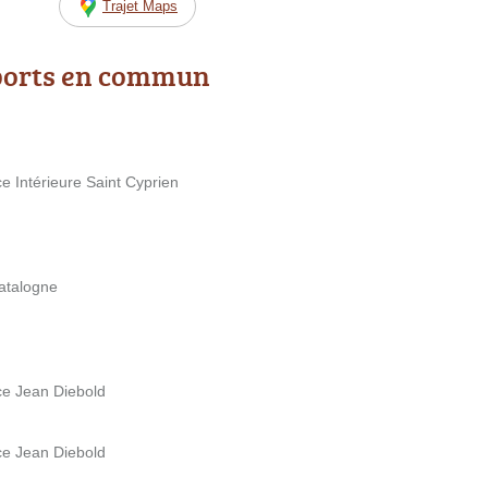
Trajet Maps
ports en commun
ce Intérieure Saint Cyprien
Catalogne
ace Jean Diebold
ace Jean Diebold