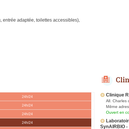
, entrée adaptée, toilettes accessibles)
,
Cli
Clinique 
24h/24
All. Charles 
24h/24
Même adres
Ouvert en co
24h/24
Laboratoi
24h/24
SynAIRBIO - 