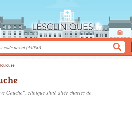
Toulouse
auche
ive Gauche", clinique situé
allée charles de