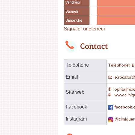
Vendredi
Samedi
Dimanche
Signaler une erreur
Contact
Téléphone
Téléphoner à l
Email
e.rocafort
ophtalmolo
Site web
www.cliniq
Facebook
facebook.
Instagram
@clinique