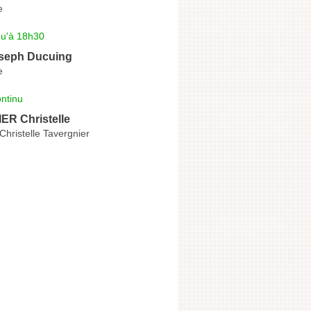
e
qu'à 18h30
oseph Ducuing
e
ntinu
R Christelle
Christelle Tavergnier