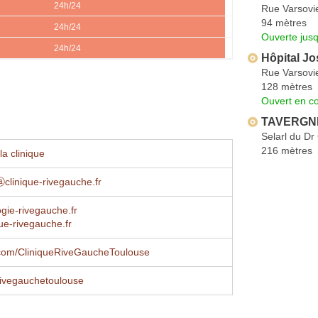
24h/24
Rue Varsovi
94 mètres
24h/24
Ouverte jus
24h/24
Hôpital J
Rue Varsovi
128 mètres
Ouvert en co
TAVERGNIE
Selarl du Dr 
216 mètres
a clinique
ⓐclinique-rivegauche.fr
gie-rivegauche.fr
ue-rivegauche.fr
com/CliniqueRiveGaucheToulouse
rivegauchetoulouse