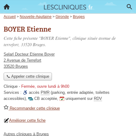
Accueil
>
Nouvelle-Aquitaine
>
Gironde
>
Bruges
BOYER Etienne
Cette fiche présente "BOYER Etienne", clinique située
avenue de
terrefort
, 33520 Bruges.
Selarl Docteur Etienne Boyer
2 Avenue de Terrefort
33520 Bruges
📞 Appeler cette clinique
Clinique
-
Fermée, ouvre lundi à 9h00
Services :
accès
PMR
(parking, entrée adaptée, toilettes
accessibles)
,
CB acceptée
,
uniquement sur
RDV
Recommander cette clinique
Améliorer cette fiche
Autres cliniques à Bruges