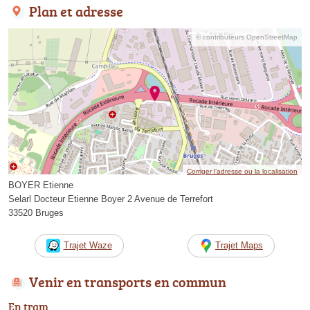
Plan et adresse
© contributeurs OpenStreetMap
Corriger l’adresse ou la localisation
BOYER Etienne
Selarl Docteur Etienne Boyer 2 Avenue de Terrefort
33520 Bruges
Trajet Waze
Trajet Maps
Venir en transports en commun
En tram