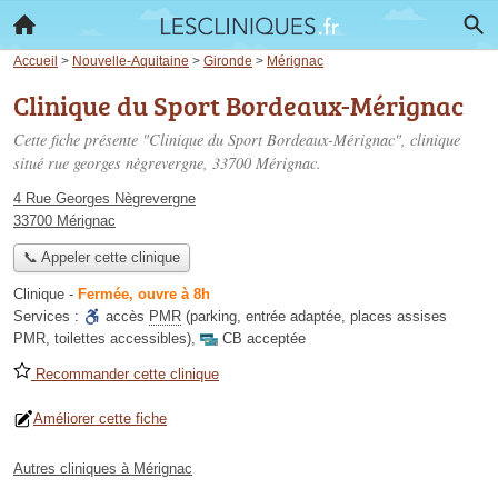
Accueil
>
Nouvelle-Aquitaine
>
Gironde
>
Mérignac
Clinique du Sport Bordeaux-Mérignac
Cette fiche présente "Clinique du Sport Bordeaux-Mérignac", clinique
situé
rue georges nègrevergne
, 33700 Mérignac.
4 Rue Georges Nègrevergne
33700 Mérignac
📞 Appeler cette clinique
Clinique
-
Fermée, ouvre à 8h
Services :
accès
PMR
(parking, entrée adaptée, places assises
PMR, toilettes accessibles)
,
CB acceptée
Recommander cette clinique
Améliorer cette fiche
Autres cliniques à Mérignac