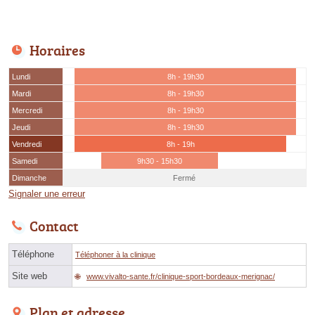
Horaires
Lundi
8h - 19h30
Mardi
8h - 19h30
Mercredi
8h - 19h30
Jeudi
8h - 19h30
Vendredi
8h - 19h
Samedi
9h30 - 15h30
Dimanche
Fermé
Signaler une erreur
Contact
Téléphone
Téléphoner à la clinique
Site web
www.vivalto-sante.fr/clinique-sport-bordeaux-merignac/
Plan et adresse