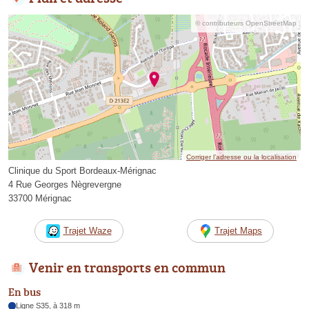
© contributeurs OpenStreetMap
Corriger l’adresse ou la localisation
Clinique du Sport Bordeaux-Mérignac
4 Rue Georges Nègrevergne
33700 Mérignac
Trajet Waze
Trajet Maps
Venir en transports en commun
En bus
Ligne S35, à 318 m