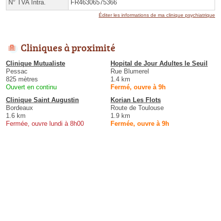
N° TVA Intra.
FR46306575366
Éditer les informations de ma clinique psychiatrique
Cliniques à proximité
Clinique Mutualiste
Hopital de Jour Adultes le Seuil
Pessac
Rue Blumerel
825 mètres
1.4 km
Ouvert en continu
Fermé, ouvre à 9h
Clinique Saint Augustin
Korian Les Flots
Bordeaux
Route de Toulouse
1.6 km
1.9 km
Fermée, ouvre lundi à 8h00
Fermée, ouvre à 9h