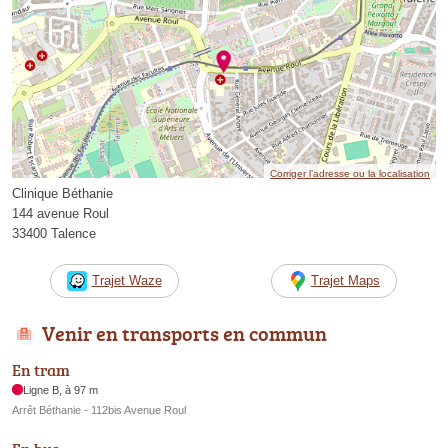
Corriger l’adresse ou la localisation
Clinique Béthanie
144 avenue Roul
33400 Talence
Trajet Waze
Trajet Maps
Venir en transports en commun
En tram
Ligne B, à 97 m
Arrêt Béthanie - 112bis Avenue Roul