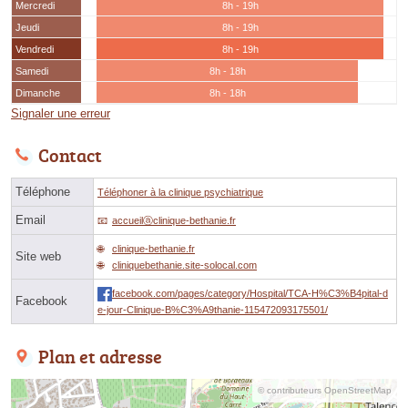
Mercredi
8h - 19h
Jeudi
8h - 19h
Vendredi
8h - 19h
Samedi
8h - 18h
Dimanche
8h - 18h
Signaler une erreur
Contact
Téléphone
Téléphoner à la clinique psychiatrique
Email
accueilⓐclinique-bethanie.fr
clinique-bethanie.fr
Site web
cliniquebethanie.site-solocal.com
facebook.com/pages/category/Hospital/TCA-H%C3%B4pital-d
Facebook
e-jour-Clinique-B%C3%A9thanie-115472093175501/
Plan et adresse
© contributeurs OpenStreetMap