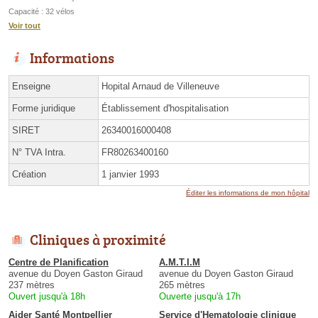
Capacité : 32 vélos
Voir tout
Informations
Enseigne
Hopital Arnaud de Villeneuve
Forme juridique
Établissement d'hospitalisation
SIRET
26340016000408
N° TVA Intra.
FR80263400160
Création
1 janvier 1993
Éditer les informations de mon hôpital
Cliniques à proximité
Centre de Planification
A.M.T.I.M
avenue du Doyen Gaston Giraud
avenue du Doyen Gaston Giraud
237 mètres
265 mètres
Ouvert jusqu'à 18h
Ouverte jusqu'à 17h
Aider Santé Montpellier
Service d'Hematologie clinique