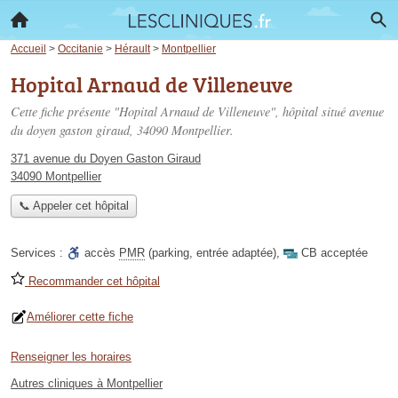
Accueil
>
Occitanie
>
Hérault
>
Montpellier
Hopital Arnaud de Villeneuve
Cette fiche présente "Hopital Arnaud de Villeneuve", hôpital situé
avenue
du doyen gaston giraud
, 34090 Montpellier.
371 avenue du Doyen Gaston Giraud
34090 Montpellier
📞 Appeler cet hôpital
Services :
accès
PMR
(parking, entrée adaptée)
,
CB acceptée
Recommander cet hôpital
Améliorer cette fiche
Renseigner les horaires
Autres cliniques à Montpellier