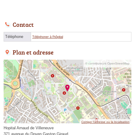
Contact
Téléphone
Téléphoner à l'hôpital
Plan et adresse
© contributeurs OpenStreetMap
Corriger l’adresse ou la localisation
Hopital Arnaud de Villeneuve
371 avenue du Doyen Gaston Giraud