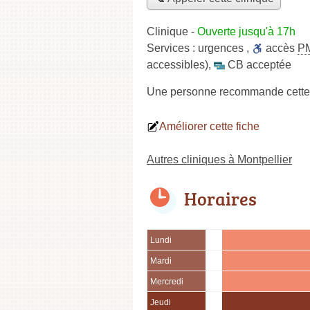
Clinique
-
Ouverte jusqu'à 17h
Services :
urgences
,
accès
P
accessibles)
,
CB acceptée
Une personne
recommande
cette
Améliorer cette fiche
Autres cliniques à Montpellier
Horaires
Lundi
Mardi
Mercredi
Jeudi