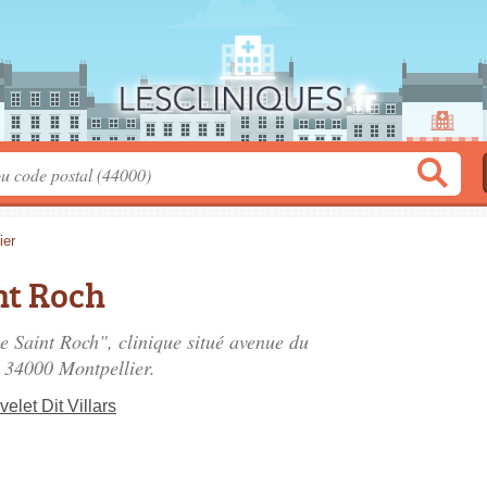
ier
nt Roch
ue Saint Roch", clinique situé
avenue du
, 34000 Montpellier.
let Dit Villars