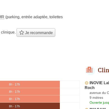
MR
(parking, entrée adaptée, toilettes
 clinique.
Je recommande
Cli
INOVIE Lab
8h - 17h
Roch
8h - 17h
avenue du Co
9 mètres
8h - 17h
Ouverte jus
8h - 17h