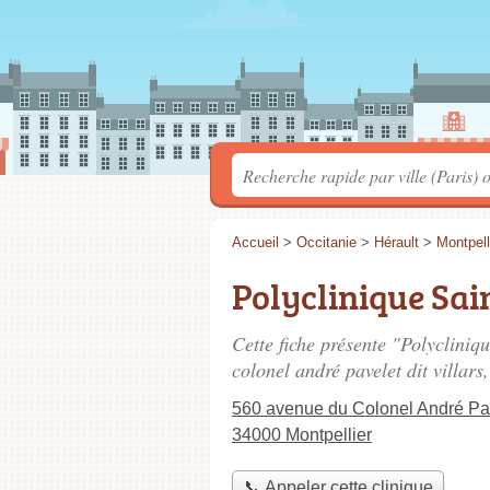
Accueil
>
Occitanie
>
Hérault
>
Montpell
Polyclinique Sai
Cette fiche présente "Polycliniq
colonel andré pavelet dit villars
560 avenue du Colonel André Pave
34000 Montpellier
📞 Appeler cette clinique