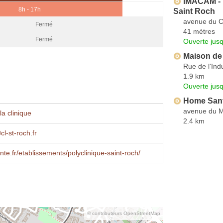
IMACAM - R
8h - 17h
Saint Roch
avenue du Co
Fermé
41 mètres
Fermé
Ouverte jus
Maison de 
Rue de l'Ind
1.9 km
Ouverte jus
Home San
avenue du Ma
a clinique
2.4 km
l-st-roch.fr
te.fr/etablissements/polyclinique-saint-roch/
© contributeurs OpenStreetMap