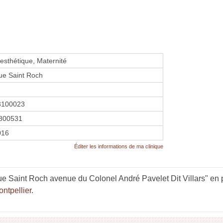
 esthétique, Maternité
que Saint Roch
3100023
800531
016
Éditer les informations de ma clinique
ue Saint Roch avenue du Colonel André Pavelet Dit Villars" en p
ontpellier
.