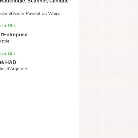
adiologie, Scanner, Clinique
lonel André Pavelet Dit Villars
qu'à 18h
l'Entreprise
ustrie
qu'à 18h
té HAD
s d'Argelliers