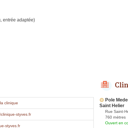
, entrée adaptée)
Cli
Pole Mede
a clinique
Saint Helier
Rue Saint-Hé
clinique-styves.fr
760 mètres
Ouvert en co
ue-styves.fr