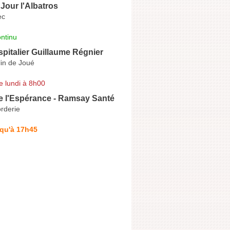
 Jour l'Albatros
ec
ntinu
pitalier Guillaume Régnier
in de Joué
e lundi à 8h00
e l'Espérance - Ramsay Santé
rderie
squ'à 17h45