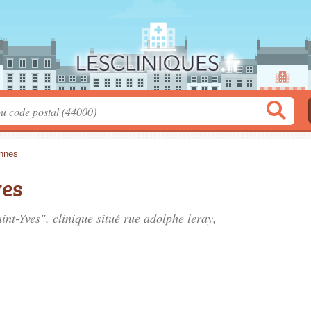
nnes
ves
int-Yves", clinique situé
rue adolphe leray
,