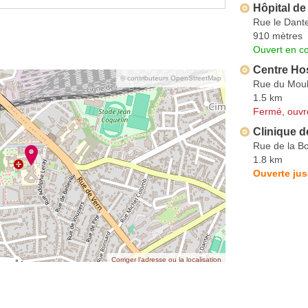
Hôpital de
Rue le Dant
910 mètres
Ouvert en co
Centre Hos
© contributeurs OpenStreetMap
Rue du Moul
1.5 km
Fermé, ouvr
Clinique d
Rue de la Bo
1.8 km
Ouverte ju
Corriger l’adresse ou la localisation