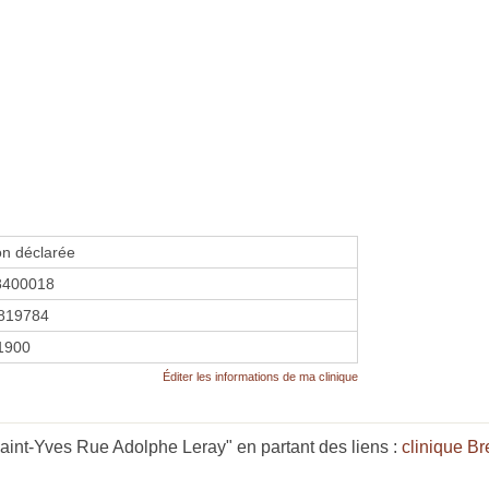
on déclarée
8400018
819784
 1900
Éditer les informations de ma clinique
aint-Yves Rue Adolphe Leray" en partant des liens :
clinique B