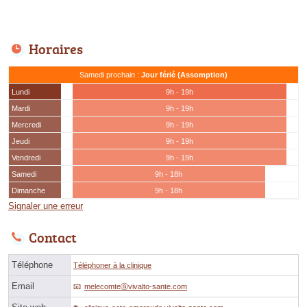
Horaires
Samedi prochain :
Jour férié (Assomption)
Lundi
9h - 19h
Mardi
9h - 19h
Mercredi
9h - 19h
Jeudi
9h - 19h
Vendredi
9h - 19h
Samedi
9h - 18h
Dimanche
9h - 18h
Signaler une erreur
Contact
Téléphone
Téléphoner à la clinique
Email
melecomteⓐvivalto-sante.com