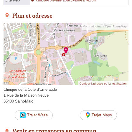
Site web
clinique-cote-emeraude.vivalto-sante.com
Plan et adresse
© contributeurs OpenStreetMap
Corriger l’adresse ou la localisation
Clinique de la Côte d'Emeraude
1 Rue de la Maison Neuve
35400 Saint-Malo
Trajet Waze
Trajet Maps
Venir en transports en commun