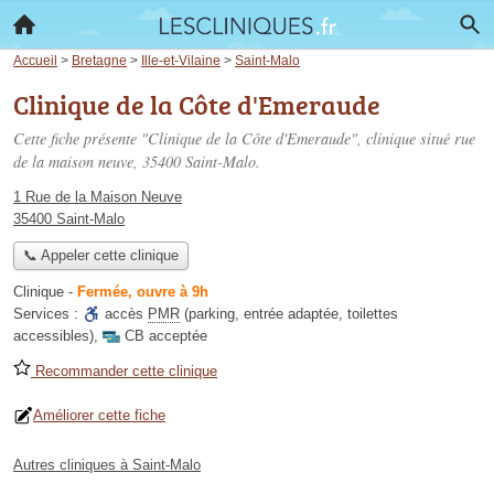
Accueil
>
Bretagne
>
Ille-et-Vilaine
>
Saint-Malo
Clinique de la Côte d'Emeraude
Cette fiche présente "Clinique de la Côte d'Emeraude", clinique situé
rue
de la maison neuve
, 35400 Saint-Malo.
1 Rue de la Maison Neuve
35400 Saint-Malo
📞 Appeler cette clinique
Clinique
-
Fermée, ouvre à 9h
Services :
accès
PMR
(parking, entrée adaptée, toilettes
accessibles)
,
CB acceptée
Recommander cette clinique
Améliorer cette fiche
Autres cliniques à Saint-Malo