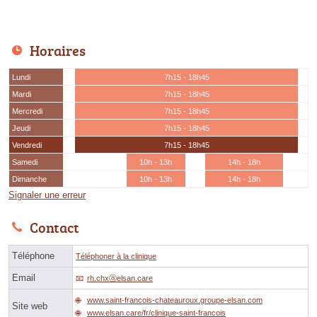
Horaires
Lundi
7h15 - 18h45
Mardi
7h15 - 18h45
Mercredi
7h15 - 18h45
Jeudi
7h15 - 18h45
Vendredi
7h15 - 18h45
Samedi
10h - 13h
14h - 18h
Dimanche
10h - 13h
14h - 18h
Signaler une erreur
Contact
Téléphone
Téléphoner à la clinique
Email
rh.chxⓐelsan.care
www.saint-francois-chateauroux.groupe-elsan.com
Site web
www.elsan.care/fr/clinique-saint-francois