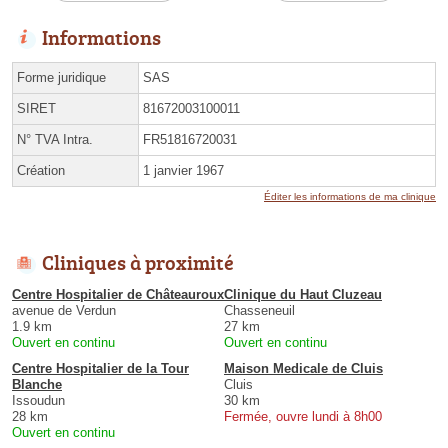
Informations
Forme juridique
SAS
SIRET
81672003100011
N° TVA Intra.
FR51816720031
Création
1 janvier 1967
Éditer les informations de ma clinique
Cliniques à proximité
Centre Hospitalier de Châteauroux
Clinique du Haut Cluzeau
avenue de Verdun
Chasseneuil
1.9 km
27 km
Ouvert en continu
Ouvert en continu
Centre Hospitalier de la Tour
Maison Medicale de Cluis
Blanche
Cluis
Issoudun
30 km
28 km
Fermée, ouvre lundi à 8h00
Ouvert en continu