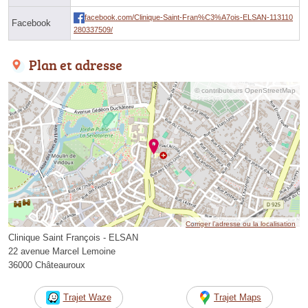
facebook.com/Clinique-Saint-Fran%C3%A7ois-ELSAN-113110
Facebook
280337509/
Plan et adresse
© contributeurs OpenStreetMap
Corriger l’adresse ou la localisation
Clinique Saint François - ELSAN
22 avenue Marcel Lemoine
36000 Châteauroux
Trajet Waze
Trajet Maps