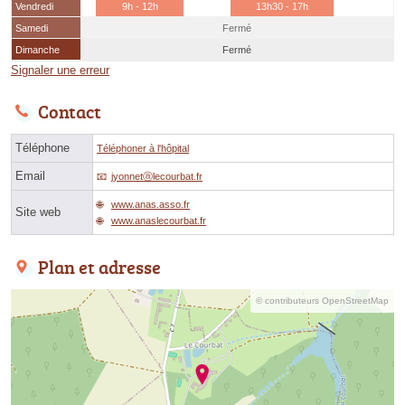
Vendredi
9h - 12h
13h30 - 17h
Samedi
Fermé
Dimanche
Fermé
Signaler une erreur
Contact
Téléphone
Téléphoner à l'hôpital
Email
jyonnetⓐlecourbat.fr
www.anas.asso.fr
Site web
www.anaslecourbat.fr
Plan et adresse
© contributeurs OpenStreetMap