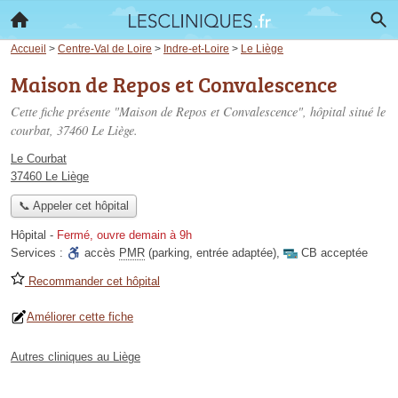
Accueil
>
Centre-Val de Loire
>
Indre-et-Loire
>
Le Liège
Maison de Repos et Convalescence
Cette fiche présente "Maison de Repos et Convalescence", hôpital situé
le
courbat
, 37460 Le Liège.
Le Courbat
37460 Le Liège
📞 Appeler cet hôpital
Hôpital
-
Fermé, ouvre demain à 9h
Services :
accès
PMR
(parking, entrée adaptée)
,
CB acceptée
Recommander cet hôpital
Améliorer cette fiche
Autres cliniques au Liège