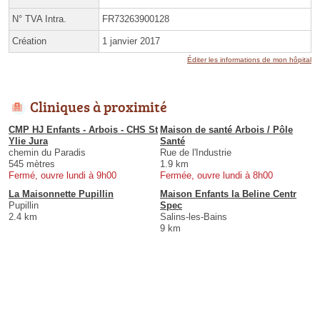
N° TVA Intra.
FR73263900128
Création
1 janvier 2017
Éditer les informations de mon hôpital
Cliniques à proximité
CMP HJ Enfants - Arbois - CHS St
Maison de santé Arbois / Pôle
Ylie Jura
Santé
chemin du Paradis
Rue de l'Industrie
545 mètres
1.9 km
Fermé, ouvre lundi à 9h00
Fermée, ouvre lundi à 8h00
La Maisonnette Pupillin
Maison Enfants la Beline Centr
Pupillin
Spec
2.4 km
Salins-les-Bains
9 km