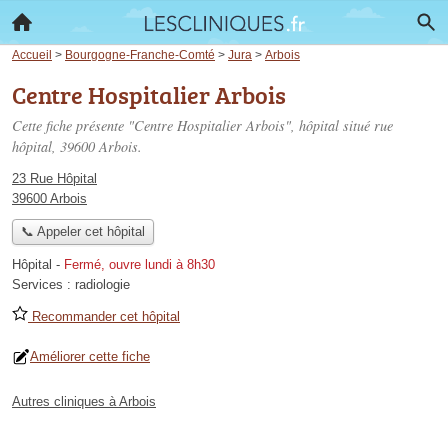
Accueil
>
Bourgogne-Franche-Comté
>
Jura
>
Arbois
Centre Hospitalier Arbois
Cette fiche présente "Centre Hospitalier Arbois", hôpital situé
rue
hôpital
, 39600 Arbois.
23 Rue Hôpital
39600 Arbois
📞 Appeler cet hôpital
Hôpital
-
Fermé, ouvre lundi à 8h30
Services :
radiologie
Recommander cet hôpital
Améliorer cette fiche
Autres cliniques à Arbois