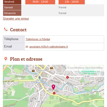
Vendredi
8h30 - 12h30
13h - 16h30
Samedi
Fermé
Dimanche
Fermé
Signaler une erreur
Contact
Téléphone
Téléphoner à l'hôpital
Email
assistant.rhⓐch-salinslesbains.fr
Plan et adresse
© contributeurs OpenStreetMap