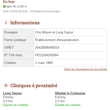
En bus
Ligne 30, à 282 m
Arrêt CROIX BLEUE - 24 Boulevard d’Auvergne
Informations
Enseigne
Ctre Moyen et Long Sejour
Forme juridique
Établissement d'hospitalisation
SIRET
26420006400014
N° TVA Intra.
FR12264200064
Création
1 mars 1983
Éditer les informations de mon hôpital
Cliniques à proximité
Long Sejour
Hôpital le Corbusier
Firminy
Firminy
2.5 km
2.5 km
Ouvert en continu
Ouvert en continu