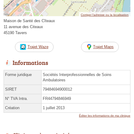
Corriger l’adresse ou la localisation
Maison de Santé des Cîteaux
11 avenue des Citeaux
45190 Tavers
Trajet Waze
Trajet Maps
Informations
Forme juridique
Sociétés Interprofessionnelles de Soins
Ambulatoires
SIRET
79484694900012
N° TVA Intra.
FR44794846949
Création
1 juillet 2013
Éditer les informations de ma clinique