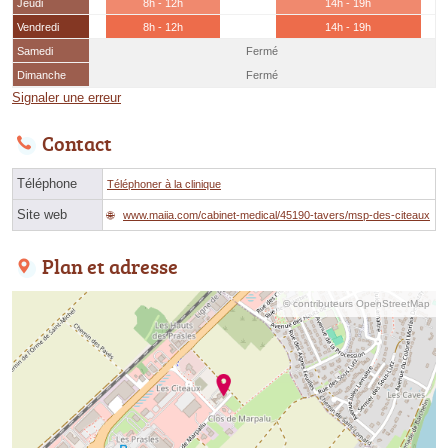
Jeudi
8h - 12h
14h - 19h
Vendredi
8h - 12h
14h - 19h
Samedi
Fermé
Dimanche
Fermé
Signaler une erreur
Contact
Téléphone
Téléphoner à la clinique
Site web
www.maiia.com/cabinet-medical/45190-tavers/msp-des-citeaux
Plan et adresse
© contributeurs OpenStreetMap