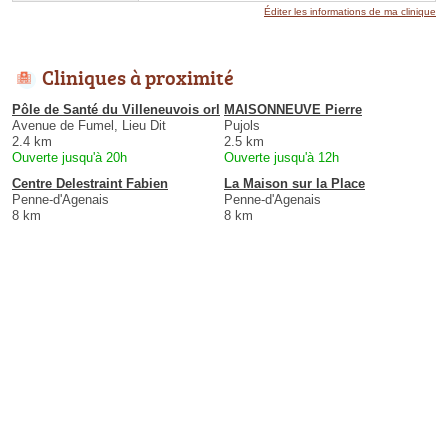
Éditer les informations de ma clinique
Cliniques à proximité
Pôle de Santé du Villeneuvois orl
MAISONNEUVE Pierre
Avenue de Fumel, Lieu Dit
Pujols
2.4 km
2.5 km
Ouverte jusqu'à 20h
Ouverte jusqu'à 12h
Centre Delestraint Fabien
La Maison sur la Place
Penne-d'Agenais
Penne-d'Agenais
8 km
8 km