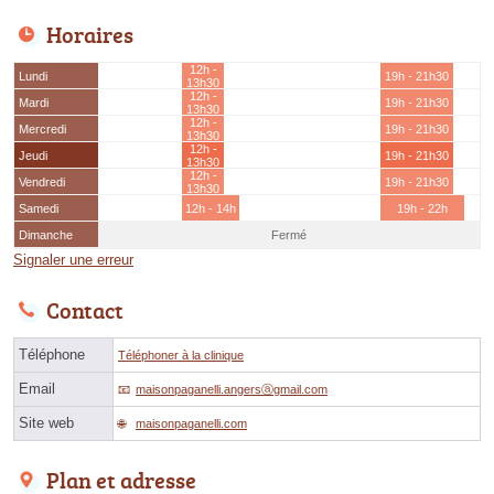
Horaires
12h -
Lundi
19h - 21h30
13h30
12h -
Mardi
19h - 21h30
13h30
12h -
Mercredi
19h - 21h30
13h30
12h -
Jeudi
19h - 21h30
13h30
12h -
Vendredi
19h - 21h30
13h30
Samedi
12h - 14h
19h - 22h
Dimanche
Fermé
Signaler une erreur
Contact
Téléphone
Téléphoner à la clinique
Email
maisonpaganelli.angersⓐgmail.com
Site web
maisonpaganelli.com
Plan et adresse