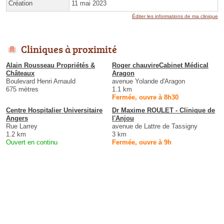
Création
11 mai 2023
Éditer les informations de ma clinique
Cliniques à proximité
Alain Rousseau Propriétés &
Roger chauvireCabinet Médical
Châteaux
Aragon
Boulevard Henri Arnauld
avenue Yolande d'Aragon
675 mètres
1.1 km
Fermée, ouvre à 8h30
Centre Hospitalier Universitaire
Dr Maxime ROULET - Clinique de
Angers
l'Anjou
Rue Larrey
avenue de Lattre de Tassigny
1.2 km
3 km
Ouvert en continu
Fermée, ouvre à 9h