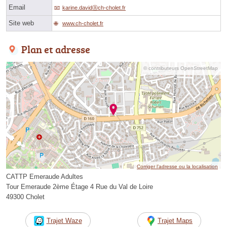
Email
karine.davidⓐch-cholet.fr
Site web
www.ch-cholet.fr
Plan et adresse
© contributeurs OpenStreetMap
Corriger l’adresse ou la localisation
CATTP Emeraude Adultes
Tour Emeraude 2ème Étage 4 Rue du Val de Loire
49300 Cholet
Trajet Waze
Trajet Maps