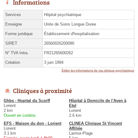
Informations
Services
Hôpital psychiatrique
Enseigne
Unite de Soins Longue Duree
Forme juridique
Établissement d'hospitalisation
SIRET
26560026200090
N° TVA Intra.
FR21265600262
Création
3 juin 1994
Éditer les informations de ma clinique psychiatrique
Cliniques à proximité
Ghbs - Hopital du Scorff
Hôpital à Domicile de l'Aven à
Lorient
Etel
2 km
Lorient
Ouvert en continu
2.6 km
EFS - Maison du don - Lorient
CLINEA Clinique St Vincent
Lorient
Affiliée
3.1 km
Larmor-Plage