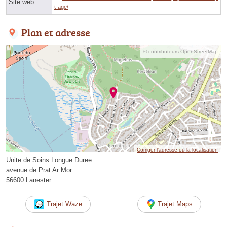
Site web
t-age/
Plan et adresse
© contributeurs OpenStreetMap
Corriger l’adresse ou la localisation
Unite de Soins Longue Duree
avenue de Prat Ar Mor
56600 Lanester
Trajet Waze
Trajet Maps