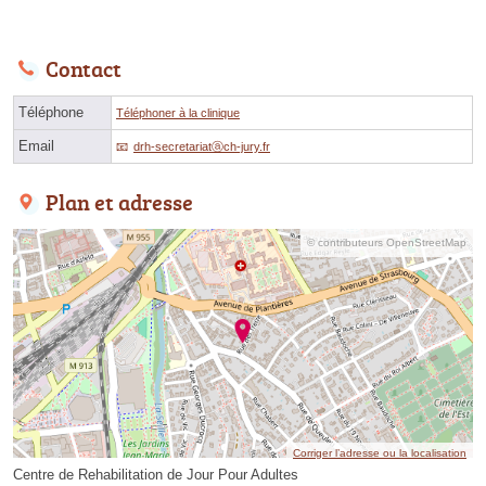
Contact
Téléphone
Téléphoner à la clinique
Email
drh-secretariatⓐch-jury.fr
Plan et adresse
© contributeurs OpenStreetMap
Corriger l’adresse ou la localisation
Centre de Rehabilitation de Jour Pour Adultes