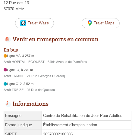
12 Rue des 13
57070 Metz
Trajet Waze
Trajet Maps
Venir en transports en commun
En bus
Ligne MA, à 257 m
Arrêt HOPITAL LEGOUEST - 64bis Avenue de Plantières
Ligne L4, à 270 m
Arrêt FRIANT - 21 Rue Georges Ducrocq
Ligne C12, à 52 m
Arrêt TREIZE - 25 Rue de Queuleu
Informations
Enseigne
Centre de Rehabilitation de Jour Pour Adultes
Forme juridique
Établissement d'hospitalisation
SIRET
26570002100305