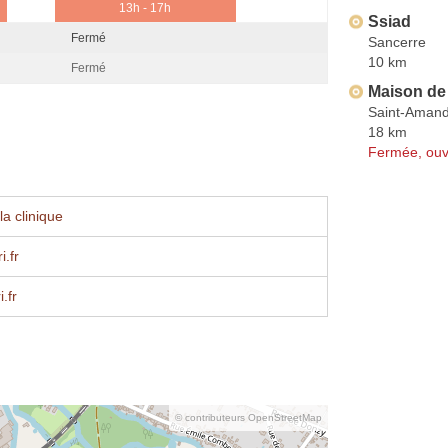
13h - 17h
Ssiad
Fermé
Sancerre
10 km
Fermé
Maison de
Saint-Amand
18 km
Fermée, ouv
a clinique
.fr
.fr
© contributeurs OpenStreetMap