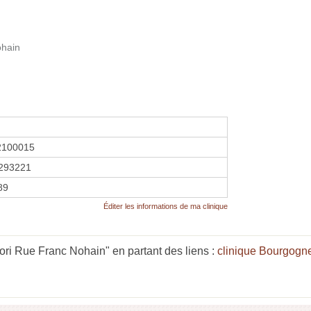
ohain
2100015
293221
89
Éditer les informations de ma clinique
ri Rue Franc Nohain" en partant des liens :
clinique Bourgog