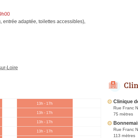
 9h00
, entrée adaptée, toilettes accessibles)
,
ur-Loire
Cli
Clinique d
13h - 17h
Rue Franc N
13h - 17h
75 mètres
13h - 17h
Bonnemai
Rue Franc N
13h - 17h
113 mètres