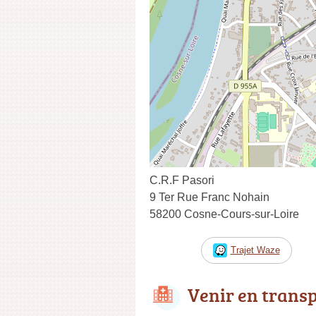
C.R.F Pasori
9 Ter Rue Franc Nohain
58200 Cosne-Cours-sur-Loire
Trajet Waze
Venir en trans