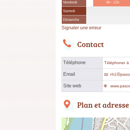
Vendredi
9h - 12h
Samedi
Dimanche
Signaler une erreur
Contact
Téléphone
Téléphoner à l
Email
rh1ⓐpasori
Site web
www.pasori
Plan et adresse