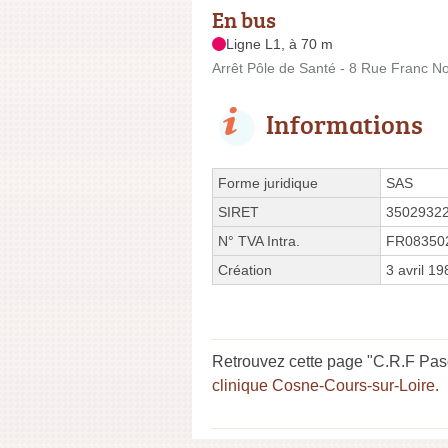
En bus
Ligne L1, à 70 m
Arrêt Pôle de Santé - 8 Rue Franc N
Informations
Forme juridique
SAS
SIRET
3502932
N° TVA Intra.
FR08350
Création
3 avril 19
Retrouvez cette page "C.R.F Paso
clinique Cosne-Cours-sur-Loire
.