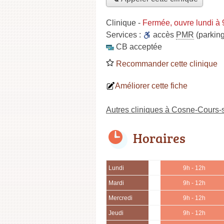
Clinique
-
Fermée, ouvre lundi à
Services :
accès
PMR
(parking
CB acceptée
Recommander cette clinique
Améliorer cette fiche
Autres cliniques à Cosne-Cours-s
Horaires
Lundi
9h - 12h
Mardi
9h - 12h
Mercredi
9h - 12h
Jeudi
9h - 12h