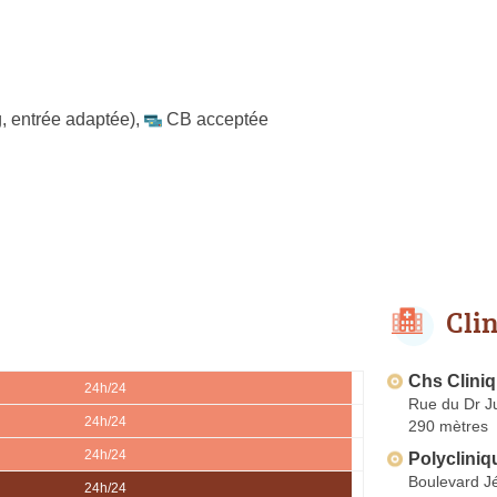
, entrée adaptée)
,
CB acceptée
Cli
Chs Cliniq
24h/24
Rue du Dr J
24h/24
290 mètres
24h/24
Polycliniq
Boulevard J
24h/24