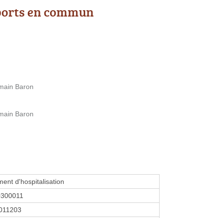
ports en commun
omain Baron
omain Baron
ment d'hospitalisation
0300011
011203