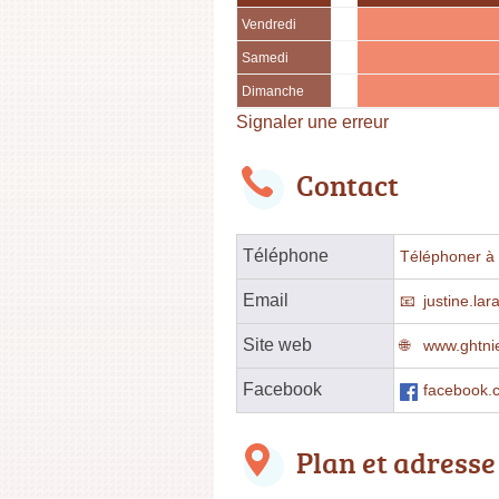
Vendredi
Samedi
Dimanche
Signaler une erreur
Contact
Téléphone
Téléphoner à l
Email
justine.la
Site web
www.ghtnie
Facebook
facebook.
Plan et adresse