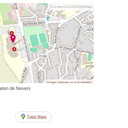
© contributeurs OpenStreetMap
Corriger l’adresse ou la localisation
ation de Nevers
Trajet Maps