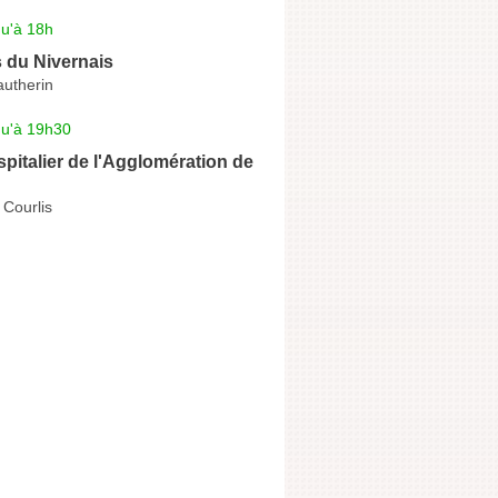
qu'à 18h
 du Nivernais
utherin
qu'à 19h30
pitalier de l'Agglomération de
 Courlis