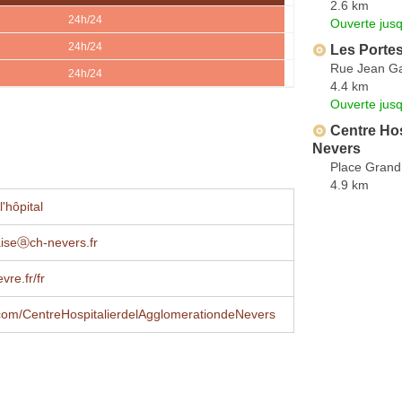
2.6 km
24h/24
Ouverte jus
24h/24
Les Portes
Rue Jean Ga
24h/24
4.4 km
Ouverte jus
Centre Hos
Nevers
Place Grand
4.9 km
'hôpital
raiseⓐch-nevers.fr
vre.fr/fr
com/CentreHospitalierdelAgglomerationdeNevers