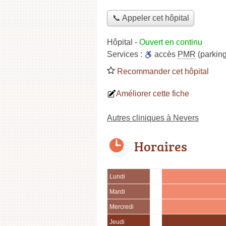
📞 Appeler cet hôpital
Hôpital
-
Ouvert en continu
Services :
accès
PMR
(parking
Recommander cet hôpital
Améliorer cette fiche
Autres cliniques à Nevers
Horaires
Lundi
Mardi
Mercredi
Jeudi