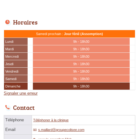
Horaires
Samedi prochain :
Jour férié (Assomption)
Lundi
9h - 18h30
Mardi
9h - 18h30
Mercredi
9h - 18h30
Jeudi
9h - 18h30
Vendredi
9h - 18h30
Samedi
9h - 18h30
Dimanche
9h - 18h30
Signaler une erreur
Contact
Téléphone
Téléphoner à la clinique
Email
s.maillardⓐgroupecolisee.com