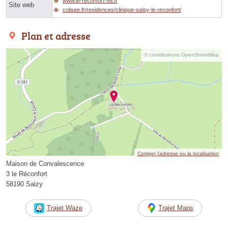
www.le-reconfort-58.fr
Site web
colisee.fr/residences/clinique-saisy-le-reconfort/
Plan et adresse
© contributeurs OpenStreetMap
Corriger l’adresse ou la localisation
Maison de Convalescence
3 le Réconfort
58190 Saizy
Trajet Waze
Trajet Maps