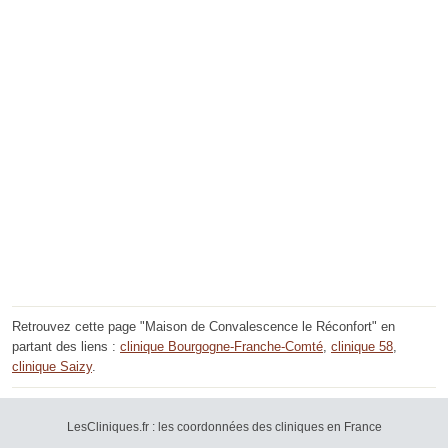
Retrouvez cette page "Maison de Convalescence le Réconfort" en
partant des liens :
clinique Bourgogne-Franche-Comté
,
clinique 58
,
clinique Saizy
.
LesCliniques.fr : les coordonnées des cliniques en France