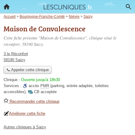
Accueil
>
Bourgogne-Franche-Comté
>
Nièvre
>
Saizy
Maison de Convalescence
Cette fiche présente "Maison de Convalescence", clinique situé
le
réconfort
, 58190 Saizy.
3 le Réconfort
58190 Saizy
📞 Appeler cette clinique
Clinique
-
Ouverte jusqu'à 18h30
Services :
accès
PMR
(parking, entrée adaptée, toilettes
accessibles)
,
CB acceptée
Recommander cette clinique
Améliorer cette fiche
Autres cliniques à Saizy