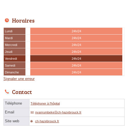
Horaires
Lundi
24h/24
Mardi
24h/24
Mercredi
24h/24
Jeudi
24h/24
Vendredi
24h/24
Samedi
24h/24
Dimanche
24h/24
Signaler une erreur
Contact
Téléphone
Téléphoner à l'hôpital
Email
nvanrumbekeⓐch-hazebrouck.fr
Site web
ch-hazebrouck.fr