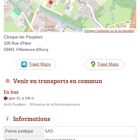
Corriger l’adresse ou la localisation
Clinique les Peupliers
109 Rue d'Hem
59491 Villeneuve-d'Ascq
Trajet Waze
Trajet Maps
Venir en transports en commun
En bus
Ligne 32, à 336 m
Arrêt Peupliers - 38 Avenue de la Reconnaissance
Informations
Forme juridique
SAS