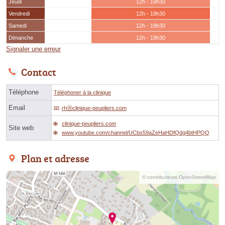
Jeudi
12h - 19h30
Vendredi
12h - 19h30
Samedi
12h - 19h30
Dimanche
12h - 19h30
Signaler une erreur
Contact
Téléphone
Téléphoner à la clinique
Email
rhⓐclinique-peupliers.com
clinique-peupliers.com
Site web
www.youtube.com/channel/UCbs59aZeHaHDfQdg4btHPQQ
Plan et adresse
© contributeurs OpenStreetMap